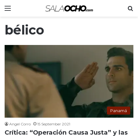
Menu
S
bélico
Panamá
Angel Corro
15 September 2021
Crítica: “Operación Causa Justa” y las