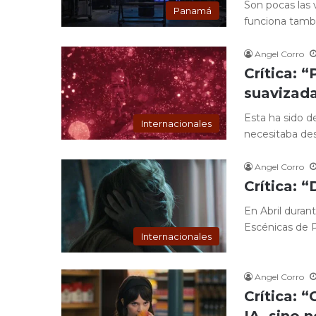
Son pocas las 
Panamá
funciona tamb
Angel Corro
Crítica: “
suavizada
Esta ha sido d
Internacionales
necesitaba de
Angel Corro
Crítica: 
En Abril durant
Escénicas de 
Internacionales
Angel Corro
Crítica: 
IA, sino 