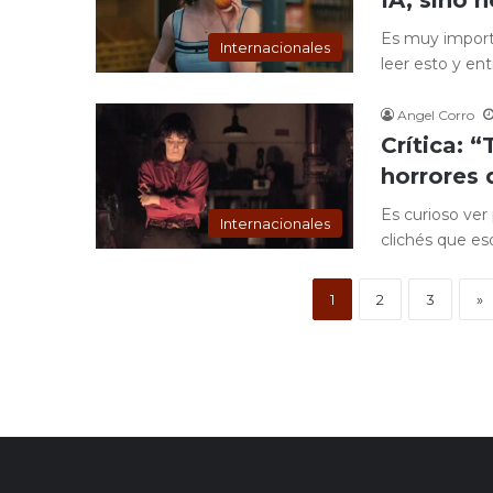
Es muy importa
Internacionales
leer esto y en
Angel Corro
Crítica: “
horrores 
Es curioso ver
Internacionales
clichés que es
1
2
3
»