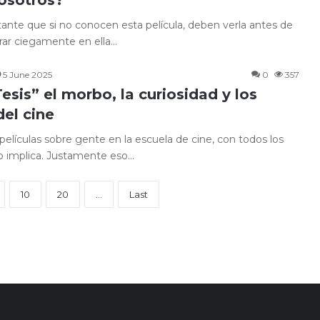
nte que si no conocen esta película, deben verla antes de
trar ciegamente en ella…
5 June 2025
0
357
Tesis” el morbo, la curiosidad y los
del cine
 películas sobre gente en la escuela de cine, con todos los
o implica. Justamente eso…
10
20
...
Last