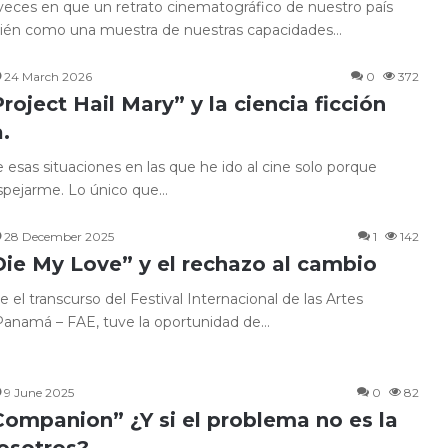
veces en que un retrato cinematográfico de nuestro país
ién como una muestra de nuestras capacidades…
24 March 2026
0
372
Project Hail Mary” y la ciencia ficción
.
e esas situaciones en las que he ido al cine solo porque
spejarme. Lo único que…
28 December 2025
1
142
“Die My Love” y el rechazo al cambio
e el transcurso del Festival Internacional de las Artes
Panamá – FAE, tuve la oportunidad de…
9 June 2025
0
82
“Companion” ¿Y si el problema no es la
nosotros?