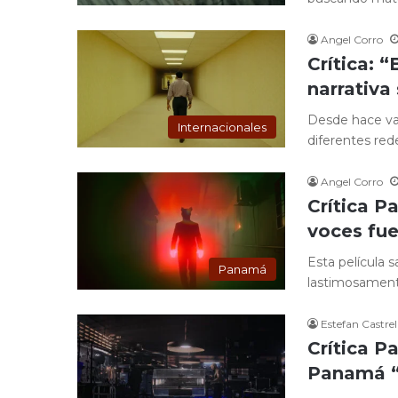
Angel Corro
Crítica: 
narrativa
Desde hace va
Internacionales
diferentes rede
Angel Corro
Crítica P
voces fu
Esta película 
Panamá
lastimosamente
Estefan Castrel
Crítica P
Panamá “