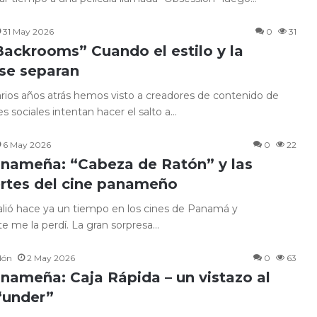
31 May 2026
0
31
“Backrooms” Cuando el estilo y la
 se separan
rios años atrás hemos visto a creadores de contenido de
s sociales intentan hacer el salto a…
6 May 2026
0
22
anameña: “Cabeza de Ratón” y las
ertes del cine panameño
salió hace ya un tiempo en los cines de Panamá y
 me la perdí. La gran sorpresa…
lón
2 May 2026
0
63
anameña: Caja Rápida – un vistazo al
under”