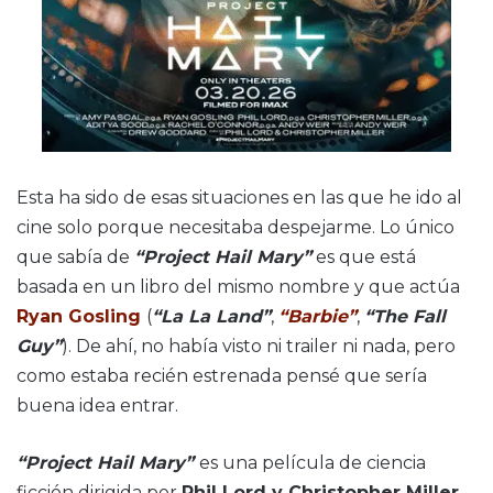
Esta ha sido de esas situaciones en las que he ido al
cine solo porque necesitaba despejarme. Lo único
que sabía de
“Project Hail Mary”
es que está
basada en un libro del mismo nombre y que actúa
Ryan Gosling
(
“La La Land”
,
“Barbie”
,
“The Fall
Guy”
). De ahí, no había visto ni trailer ni nada, pero
como estaba recién estrenada pensé que sería
buena idea entrar.
“Project Hail Mary”
es una película de ciencia
ficción dirigida por
Phil Lord y Christopher Miller