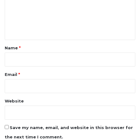
m
e
n
t
*
Name
*
Email
*
Website
Save my name, email, and website in this browser for
the next time I comment.