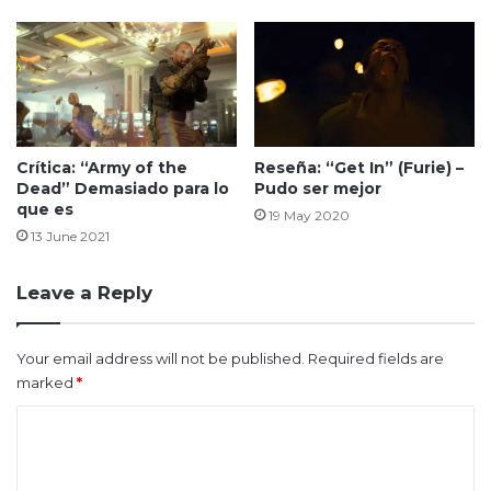
Crítica: “Army of the
Reseña: “Get In” (Furie) –
Dead” Demasiado para lo
Pudo ser mejor
que es
19 May 2020
13 June 2021
Leave a Reply
Your email address will not be published.
Required fields are
marked
*
C
o
m