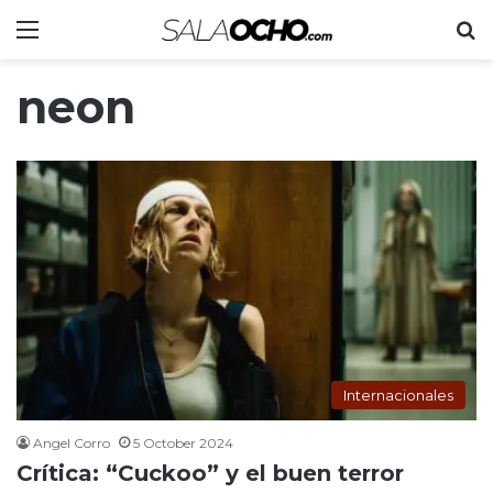
Menu
S
neon
Internacionales
Angel Corro
5 October 2024
Crítica: “Cuckoo” y el buen terror