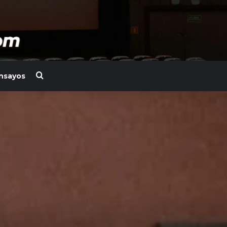
Search for
nsayos