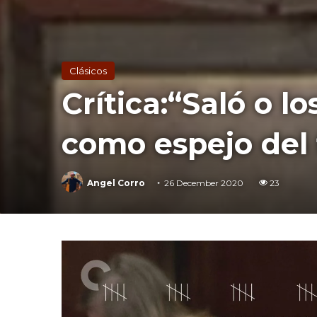
Clásicos
Crítica:“Saló o l
como espejo del
Angel Corro
26 December 2020
23