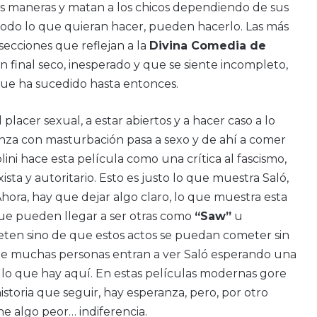
s maneras y matan a los chicos dependiendo de sus
 Todo lo que quieran hacer, pueden hacerlo. Las más
secciones que reflejan a la
Divina Comedia de
un final seco, inesperado y que se siente incompleto,
que ha sucedido hasta entonces.
placer sexual, a estar abiertos y a hacer caso a lo
nza con masturbación pasa a sexo y de ahí a comer
olini hace esta película como una crítica al fascismo,
xista y autoritario. Esto es justo lo que muestra Saló,
Ahora, hay que dejar algo claro, lo que muestra esta
que pueden llegar a ser otras como
“Saw”
u
meten sino de que estos actos se puedan cometer sin
e muchas personas entran a ver Saló esperando una
s lo que hay aquí. En estas películas modernas gore
istoria que seguir, hay esperanza, pero, por otro
ne algo peor… indiferencia.