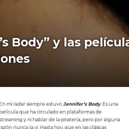
r’s Body” y las pelícu
iones
En mi radar siempre estuvo
Jennifer’s Body
. Es una
película que ha circulado en plataformas de
streaming y ni hablar de la piratería, pero por alguna
razón nunca la vi. Hasta hoy, que en las clásicas