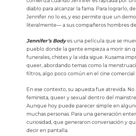
comienza cuando Jennifer es raptada por un
diablo para alcanzar la fama. Para lograrlo, d
Jennifer no lo es, y eso permite que un demon
literalmente— a sus compañeros hombres del
Jennifer’s Body
es una película que se muev
pueblo donde la gente empieza a morir sin q
funerales, chistes y la vida sigue. Kusama i
queer, abordando temas como la menstruación,
filtros, algo poco común en el cine comercial
En ese contexto, su apuesta fue atrevida. N
feminista, queer y sexual dentro del mainstr
Aunque hoy puede parecer simple en algunos
muchas personas. Para una generación entera
curiosidad, que generaron conversación y que
decir en pantalla.