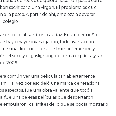
a banda de rock que quiere hacer un pacto con el
eben sacrificar a una virgen. El problema es que
io la posea. A partir de ahí, empieza a devorar —
 colegio.
e entre lo absurdo y lo audaz. En un pequeño
ue haya mayor investigación, todo avanza con
mprime una dirección llena de humor femenino y
 el sexo y el gaslighting de forma explícita y sin
 de 2009.
o era común ver una película tan abiertamente
eam. Tal vez por eso dejó una marca generacional.
 aspectos, fue una obra valiente que tocó a
, fue una de esas películas que despertaron
 empujaron los límites de lo que se podía mostrar o