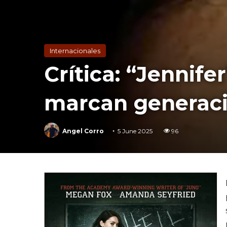
Internacionales
Crítica: “Jennife
marcan generac
Angel Corro
5 June 2025
96