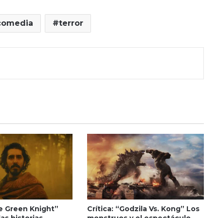
comedia
terror
he Green Knight”
Crítica: “Godzila Vs. Kong” Los