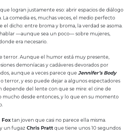
as que logran justamente eso: abrir espacios de diálogo
. La comedia es, muchas veces, el medio perfecto
 el dicho: entre broma y broma, la verdad se asoma.
 hablar —aunque sea un poco— sobre mujeres,
onde era necesario.
e de terror. Aunque el humor está muy presente,
sesiones demoníacas y cadáveres devorados por
ndos, aunque a veces parece que
Jennifer’s Body
 o terror, y eso puede dejar a algunos espectadores
 depende del lente con que se mire: el cine de
do mucho desde entonces, y lo que en su momento
o.
 Fox
tan joven que casi no parece ella misma.
 y un fugaz
Chris Pratt
que tiene unos 10 segundos