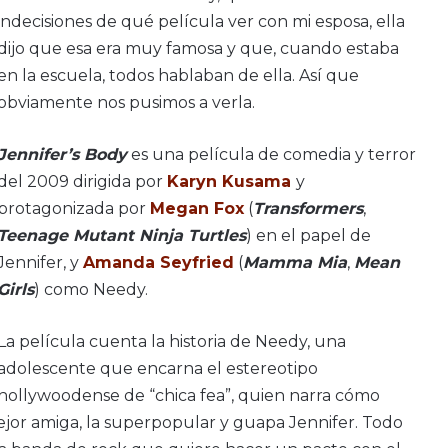
indecisiones de qué película ver con mi esposa, ella
dijo que esa era muy famosa y que, cuando estaba
en la escuela, todos hablaban de ella. Así que
obviamente nos pusimos a verla.
Jennifer’s Body
es una película de comedia y terror
del 2009 dirigida por
Karyn Kusama
y
protagonizada por
Megan Fox
(
Transformers
,
Teenage Mutant Ninja Turtles
) en el papel de
Jennifer, y
Amanda Seyfried
(
Mamma Mia
,
Mean
Girls
) como Needy.
La película cuenta la historia de Needy, una
adolescente que encarna el estereotipo
hollywoodense de “chica fea”, quien narra cómo
jor amiga, la superpopular y guapa Jennifer. Todo