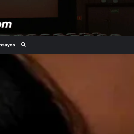
Search for
nsayos