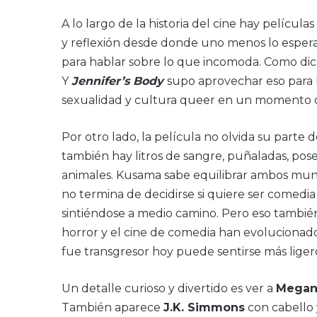
A lo largo de la historia del cine hay películ
y reflexión desde donde uno menos lo espera
para hablar sobre lo que incomoda. Como dice
Y
Jennifer’s Body
supo aprovechar eso para
sexualidad y cultura queer en un momento d
Por otro lado, la película no olvida su part
también hay litros de sangre, puñaladas, po
animales. Kusama sabe equilibrar ambos mu
no termina de decidirse si quiere ser comedia
sintiéndose a medio camino. Pero eso también
horror y el cine de comedia han evoluciona
fue transgresor hoy puede sentirse más liger
Un detalle curioso y divertido es ver a
Megan
También aparece
J.K. Simmons
con cabello