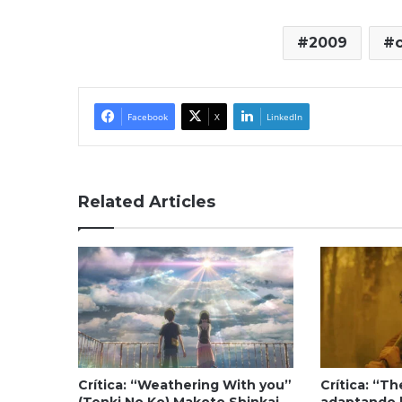
2009
Facebook
X
LinkedIn
Related Articles
Crítica: “Weathering With you”
Crítica: “T