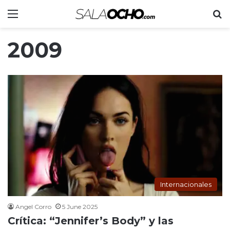
Menu
S
2009
Internacionales
Angel Corro
5 June 2025
Crítica: “Jennifer’s Body” y las