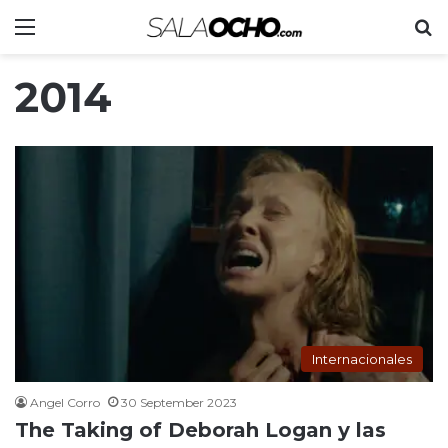
Menu
S
2014
Internacionales
Angel Corro
30 September 2023
The Taking of Deborah Logan y las