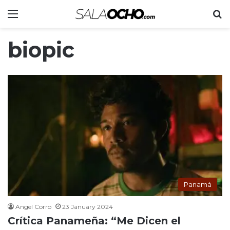
Menu
S
biopic
Panamá
Angel Corro
23 January 2024
Crítica Panameña: “Me Dicen el