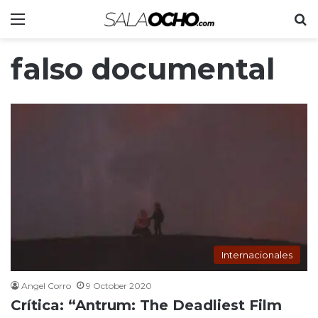
Menu
S
falso documental
Internacionales
Angel Corro
9 October 2020
Crítica: “Antrum: The Deadliest Film