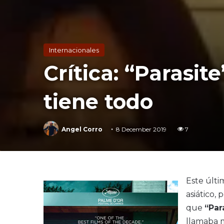
Internacionales
Crítica: “Parasi
tiene todo
Angel Corro
8 December 2019
7
Este últi
asiático,
que
“Par
llamaba m