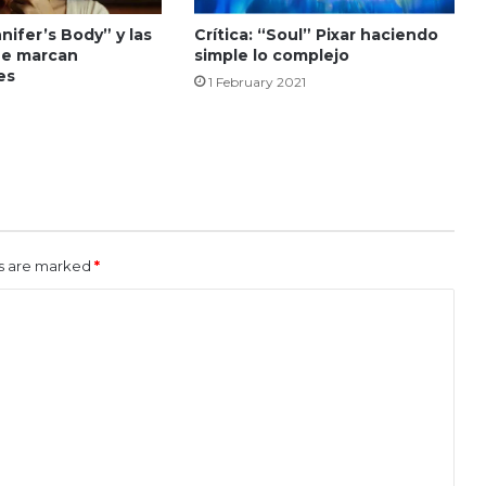
nnifer’s Body” y las
Crítica: “Soul” Pixar haciendo
ue marcan
simple lo complejo
es
1 February 2021
ds are marked
*