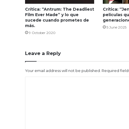
Crítica: “Antrum: The Deadliest
Crítica: “Je
Film Ever Made” y lo que
películas q
sucede cuando prometes de
generacion
más.
5 June 2025
9 October 2020
Leave a Reply
Your email address will not be published.
Required fiel
C
o
m
m
e
n