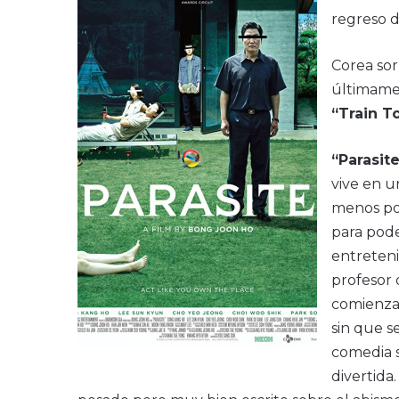
regreso d
Corea sor
últimamen
“Train T
“Parasit
vive en u
menos po
para pode
entreteni
profesor d
comienza 
sin que s
comedia s
divertida