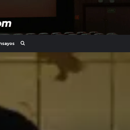
Search for
nsayos