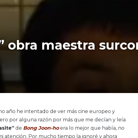
te” obra maestra surc
mo año he intentado de ver más cine europeo y
 pero por alguna razón por más que me decían y leía
asite”
de
Bong Joon-ho
era lo mejor que había, no
i atención. Por mucho tiempo la ignoré y ahora