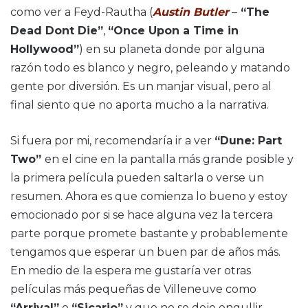
como ver a Feyd-Rautha (
Austin Butler
–
“The
Dead Dont Die”
,
“Once Upon a Time in
Hollywood”
) en su planeta donde por alguna
razón todo es blanco y negro, peleando y matando
gente por diversión. Es un manjar visual, pero al
final siento que no aporta mucho a la narrativa.
Si fuera por mi, recomendaría ir a ver
“Dune: Part
Two”
en el cine en la pantalla más grande posible y
la primera película pueden saltarla o verse un
resumen. Ahora es que comienza lo bueno y estoy
emocionado por si se hace alguna vez la tercera
parte porque promete bastante y probablemente
tengamos que esperar un buen par de años más.
En medio de la espera me gustaría ver otras
películas más pequeñas de Villeneuve como
“Arrival”
o
“Sicario”
y que no se deje engullir