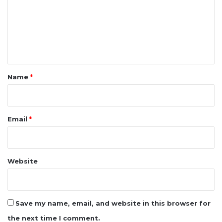
m
e
n
t
*
Name
*
Email
*
Website
Save my name, email, and website in this browser for
the next time I comment.