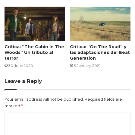
Crítica: “The Cabin In The
Crítica: “On The Road” y
Woods” Un tributo al
las adaptaciones del Beat
terror
Generation
30 June 2020
3 January 2021
Leave a Reply
Your email address will not be published.
Required fields are
marked
*
C
o
m