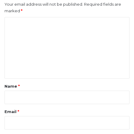
Your email address will not be published.
Required fields are
marked
*
C
o
m
m
e
n
t
*
Name
*
Email
*