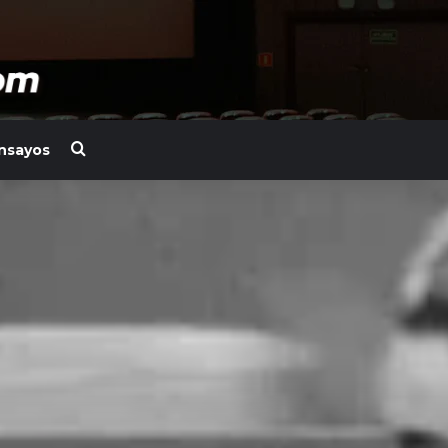
Search for
nsayos