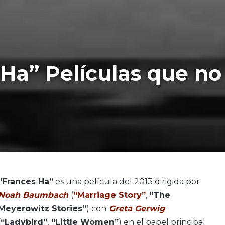
s Ha” Películas que n
“Frances Ha”
es una película del 2013 dirigida por
Noah Baumbach
(
“Marriage Story”
,
“The
Meyerowitz Stories”
) con
Greta Gerwig
(
“Ladybird”
,
“Little Women”
) en el papel principal