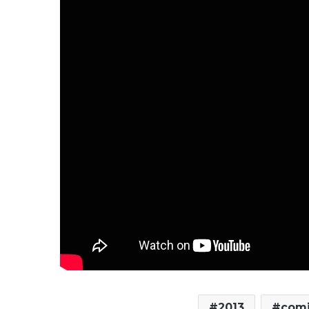
2013
comi