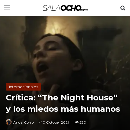
Menu
S
Internacionales
Crítica: “The Night House”
y los miedos más humanos
Angel Corro
10 October 2021
230