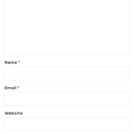
o
m
m
e
n
t
*
Name
*
Email
*
Website