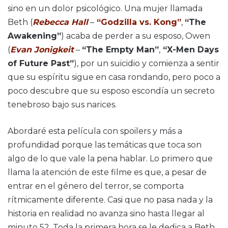
sino en un dolor psicológico. Una mujer llamada
Beth (
Rebecca Hall
–
“Godzilla vs. Kong”
,
“The
Awakening”
) acaba de perder a su esposo, Owen
(
Evan Jonigkeit
–
“The Empty Man”
,
“X-Men Days
of Future Past”
), por un suicidio y comienza a sentir
que su espíritu sigue en casa rondando, pero poco a
poco descubre que su esposo escondía un secreto
tenebroso bajo sus narices.
Abordaré esta película con spoilers y más a
profundidad porque las temáticas que toca son
algo de lo que vale la pena hablar. Lo primero que
llama la atención de este filme es que, a pesar de
entrar en el género del terror, se comporta
rítmicamente diferente. Casi que no pasa nada y la
historia en realidad no avanza sino hasta llegar al
minuto 52. Toda la primera hora se le dedica a Beth