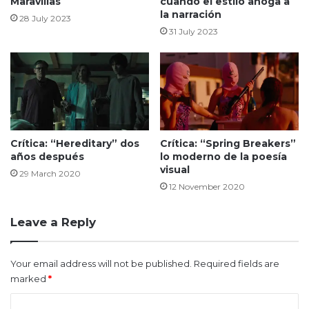
Maravillas
cuando el estilo ahoga a
la narración
28 July 2023
31 July 2023
Crítica: “Hereditary” dos
Crítica: “Spring Breakers”
años después
lo moderno de la poesía
visual
29 March 2020
12 November 2020
Leave a Reply
Your email address will not be published.
Required fields are
marked
*
C