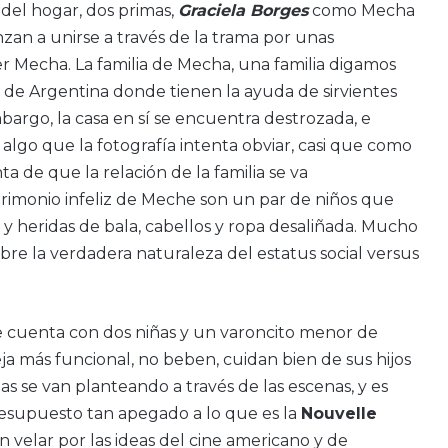
s del hogar, dos primas,
Graciela Borges
como Mecha
zan a unirse a través de la trama por unas
 Mecha. La familia de Mecha, una familia digamos
or de Argentina donde tienen la ayuda de sirvientes
bargo, la casa en sí se encuentra destrozada, e
lgo que la fotografía intenta obviar, casi que como
a de que la relación de la familia se va
rimonio infeliz de Meche son un par de niños que
y heridas de bala, cabellos y ropa desaliñada. Mucho
sobre la verdadera naturaleza del estatus social versus
que cuenta con dos niñas y un varoncito menor de
eja más funcional, no beben, cuidan bien de sus hijos
as se van planteando a través de las escenas, y es
resupuesto tan apegado a lo que es la
Nouvelle
in velar por las ideas del cine americano y de