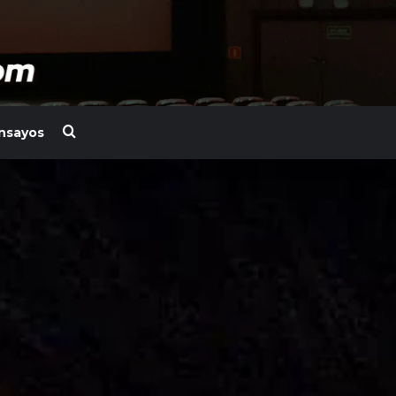
Search for
nsayos