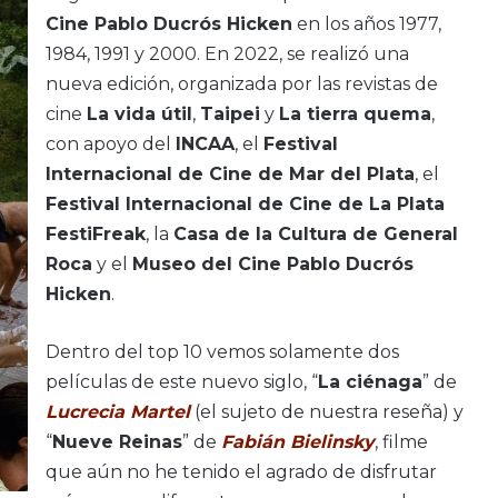
Cine Pablo Ducrós Hicken
en los años 1977,
1984, 1991 y 2000. En 2022, se realizó una
nueva edición, organizada por las revistas de
cine
La vida útil
,
Taipei
y
La tierra quema
,
con apoyo del
INCAA
, el
Festival
Internacional de Cine de Mar del Plata
, el
Festival Internacional de Cine de La Plata
FestiFreak
, la
Casa de la Cultura de General
Roca
y el
Museo del Cine Pablo Ducrós
Hicken
.
Dentro del top 10 vemos solamente dos
películas de este nuevo siglo, “
La ciénaga
” de
Lucrecia Martel
(el sujeto de nuestra reseña) y
“
Nueve Reinas
” de
Fabián Bielinsky
, filme
que aún no he tenido el agrado de disfrutar