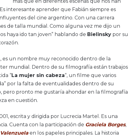
más que en diferentes escenas que nos han
. Es interesante aprender que Fabián siempre es
nfluyentes del cine argentino. Con una carrera
lmes de talla mundial. Como alguna vez me dijo un
nos haya ido tan joven” hablando de
Bielinsky
por su
 corazón.
l, es un nombre muy reconocido dentro de la
ter mundial. Dentro de su filmografía están trabajos
tida “
La mujer sin cabeza
“, un filme que varios
da” por la falta de eventualidades dentro de su
so, pero pronto me gustaría ahondar en la filmografía
eza en cuestión.
1, escrita y dirigida por Lucrecia Martel. Es una
ia. Cuenta con la participación de
Graciela Borges
,
 Valenzuela
en los papeles principales. La historia