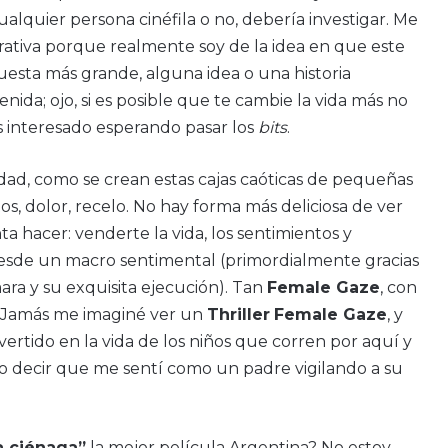
quier persona cinéfila o no, debería investigar. Me
rativa porque realmente soy de la idea en que este
uesta más grande, alguna idea o una historia
enida; ojo, si es posible que te cambie la vida más no
s interesado esperando pasar los
bits
.
idad, como se crean estas cajas caóticas de pequeñas
os, dolor, recelo. No hay forma más deliciosa de ver
a hacer: venderte la vida, los sentimientos y
 desde un macro sentimental (primordialmente gracias
mara y su exquisita ejecución). Tan
Female Gaze
, con
e. Jamás me imaginé ver un
Thriller
Female Gaze
, y
vertido en la vida de los niños que corren por aquí y
edo decir que me sentí como un padre vigilando a su
a ciénaga”
la mejor película Argentina? No estoy