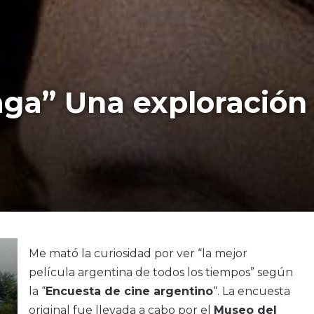
aga” Una exploración 
Me mató la curiosidad por ver “la mejor
película argentina de todos los tiempos” según
la “
Encuesta de cine argentino
“. La encuesta
original fue llevada a cabo por el
Museo del