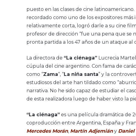
puesto en las clases de cine latinoamericano
recordado como uno de los expositores más i
relativamente corta, logró darle a su cine fi
profesor de dirección “fue una pena que se 
pronta partida a los 47 años de un ataque al
La directora de
“La ciénaga”
Lucrecia Marte
cúpula del cine argentino. Con fama de carác
como “
Zama
“, “
La niña santa
” y la controver
estudiosos del arte han tildado como “aburri
narrativa. No he sido capaz de estudiar el ca
de esta realizadora luego de haber visto la pi
“La ciénaga”
es una película dramática de 200
coproducción entre Argentina, España y Franc
Mercedes Morán
,
Martín Adjemián
y
Daniel