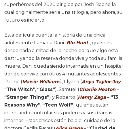
superhéroes del 2020 dirigida por Josh Boone la
cual originalmente sería una trilogía, pero ahora, su
futuro es incierto.
Esta película cuenta la historia de una chica
adolescente llamada Dani (
Blu Hunt
), quien es
despertada a mitad de la noche porque algo está
destruyendo la reserva donde vive y toda su familia
muere. Dani queda siendo internada en un hospital
donde convive con otros 4 mutantes adolescentes:
Rahne (
Maisie Williams
), Illyana (
Anya Taylor-Joy
–
“The Witch”
,
“Glass”
), Samuel (
Charlie Heaton
–
“Stranger Things”
) y Roberto (
Henry Zaga
–
“13
Reasons Why”
,
“Teen Wolf”
) quienes están
intentando controlar sus poderes y sus dramas
internos. Estos chicos están bajo el cuidado de la
doctora Cecilia Reyes (
Alice Braga
–
“Ciudad de