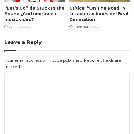
“Let’s Go” de Stuck In the
Crítica: “On The Road” y
Sound ¿Cortometraje o
las adaptaciones del Beat
music video?
Generation
22 July 2020
3 January 2021
Leave a Reply
Your email address will not be published.
Required fields are
marked
*
C
o
m
m
e
n
t