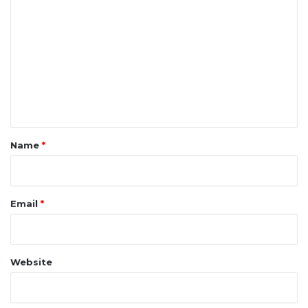
o
m
m
e
n
t
*
Name
*
Email
*
Website