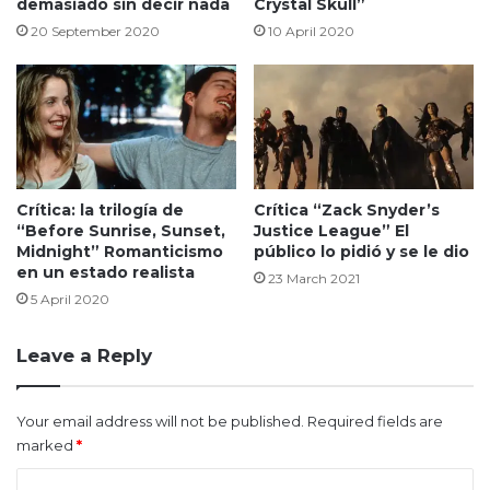
demasiado sin decir nada
Crystal Skull”
20 September 2020
10 April 2020
Crítica: la trilogía de
Crítica “Zack Snyder’s
“Before Sunrise, Sunset,
Justice League” El
Midnight” Romanticismo
público lo pidió y se le dio
en un estado realista
23 March 2021
5 April 2020
Leave a Reply
Your email address will not be published.
Required fields are
marked
*
C