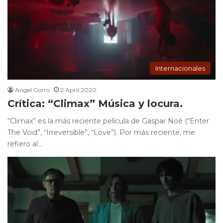
Internacionales
Angel Corro
2 April 2020
Crítica: “Climax” Música y locura.
“Climax” es la más reciente película de Gaspar Noé (“Enter
The Void”, “Irreversible”, “Love”). Por más reciente, me
refiero al…