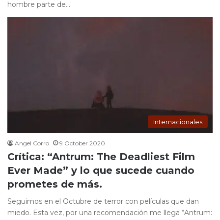
hombre parte de…
Internacionales
Angel Corro
9 October 2020
Crítica: “Antrum: The Deadliest Film
Ever Made” y lo que sucede cuando
prometes de más.
Seguimos en el Octubre de terror con películas que dan
miedo. Esta vez, por una recomendación me llega “Antrum: