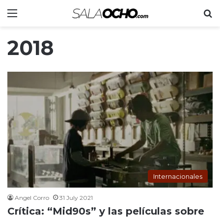
Menu
S
2018
Internacionales
Angel Corro
31 July 2021
Crítica: “Mid90s” y las películas sobre