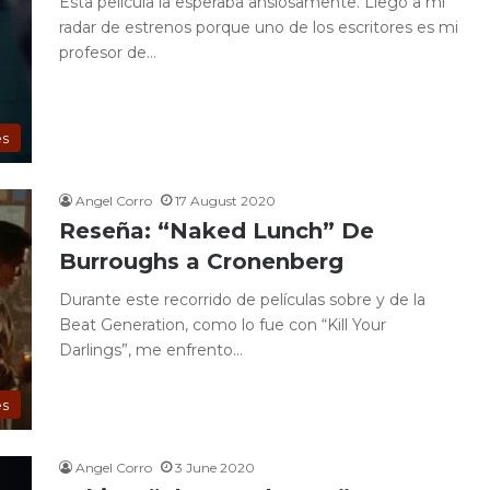
Esta película la esperaba ansiosamente. Llegó a mi
radar de estrenos porque uno de los escritores es mi
profesor de…
es
Angel Corro
17 August 2020
Reseña: “Naked Lunch” De
Burroughs a Cronenberg
Durante este recorrido de películas sobre y de la
Beat Generation, como lo fue con “Kill Your
Darlings”, me enfrento…
es
Angel Corro
3 June 2020