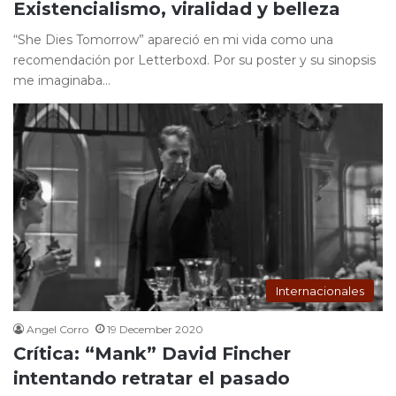
Existencialismo, viralidad y belleza
“She Dies Tomorrow” apareció en mi vida como una
recomendación por Letterboxd. Por su poster y su sinopsis
me imaginaba…
Internacionales
Angel Corro
19 December 2020
Crítica: “Mank” David Fincher
intentando retratar el pasado