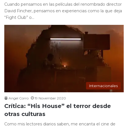
Cuando pensamos en las películas del renombrado director
David Fincher, pensamos en experiencias como la que deja
“Fight Club” o…
Internacionales
Angel Corro
19 November 2020
Crítica: “His House” el terror desde
otras culturas
Como mis lectores diarios saben, me encanta el cine de