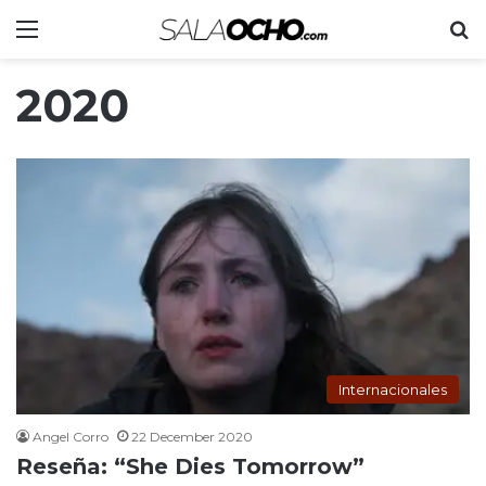
Menu
S
2020
Internacionales
Angel Corro
22 December 2020
Reseña: “She Dies Tomorrow”